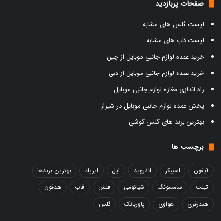
صفحات پربازدید
لیست گلس های مشابه
لیست قاب های مشابه
خرید عمده لوازم جانبی موبایل از چین
خرید عمده لوازم جانبی موبایل از دبی
راه اندازی مغازه لوازم جانبی موبایل
پخش عمده لوازم جانبی موبایل در شیراز
بهترین برند های گلس گوشی
برچسب ها
آیفون
اسپیکر
اندروید
اپل
ایرپاد
بهترین برندها
تبلت
سامسونگ
شیائومی
فلش
قاب
هدفون
هندزفری
هواوی
پاوربانک
گلس