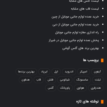
لیست گلس های مشابه
لیست قاب های مشابه
خرید عمده لوازم جانبی موبایل از چین
خرید عمده لوازم جانبی موبایل از دبی
راه اندازی مغازه لوازم جانبی موبایل
پخش عمده لوازم جانبی موبایل در شیراز
بهترین برند های گلس گوشی
برچسب ها
آیفون
اسپیکر
اندروید
اپل
ایرپاد
بهترین برندها
تبلت
سامسونگ
شیائومی
فلش
قاب
هدفون
هندزفری
هواوی
پاوربانک
گلس
نوشته های تازه