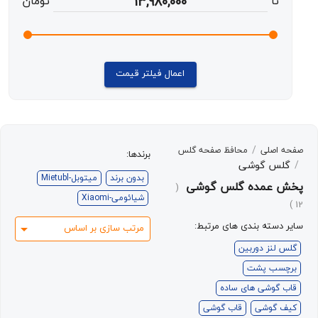
ا
13,980,000
تومان
اعمال فیلتر قیمت
/
صلی
محافظ صفحه گلس
برندها:
 گوشی
بدون برند
میتوبل-Mietubl
عمده گلس گوشی
(
شیائومی-Xiaomi
ته بندی های مرتبط:
مرتب سازی بر اساس
نز دوربین
ب پشت
وشی های ساده
گوشی
قاب گوشی