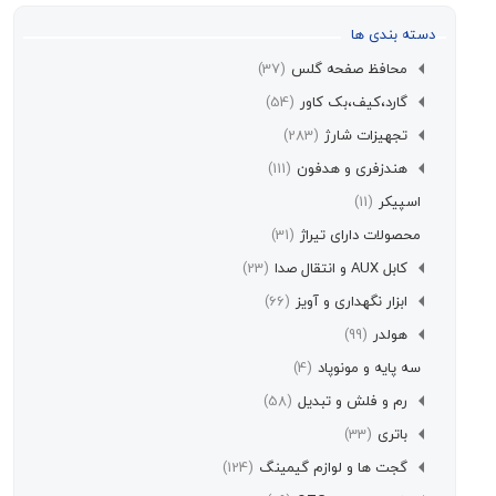
سته بندی ها
محافظ صفحه گلس
(37)
گارد،کیف،بک کاور
(54)
تجهیزات شارژ
(283)
هندزفری و هدفون
(111)
اسپیکر
(11)
محصولات دارای تیراژ
(31)
کابل AUX و انتقال صدا
(23)
ابزار نگهداری و آویز
(66)
هولدر
(99)
سه پایه و مونوپاد
(4)
رم و فلش و تبدیل
(58)
باتری
(33)
گجت ها و لوازم گیمینگ
(124)