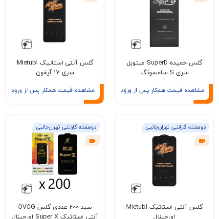
گلس خمیده SuperD میتوبل
گلس آنتی استاتیک Mietubl
سری S سامسونگ
سری ۱۷ آیفون
ه قیمت همکار پس از ورود
مشاهده قیمت همکار پس از ورود
گارانتی تهران‌جانبی
دوهفته گارانتی تهران‌جانبی
گلس آنتی استاتیک Mietubl
سبد 200 عددی گلس OVOG
اورجینال
آنتی استاتیک Super X اورجینال