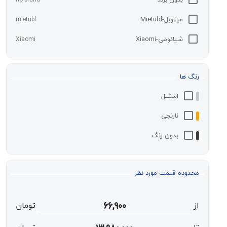
میتوبل-Mietubl
mietubl
شیائومی-Xiaomi
Xiaomi
نگ ها
استیل
نارنجی
بدون رنگ
حدوده قیمت مورد نظر
ز
66,900
تومان