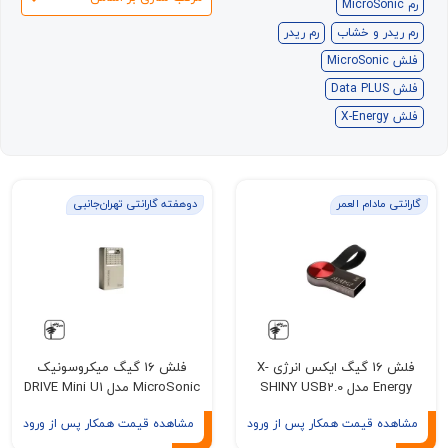
ر و خشاب
رم ریدر
مادام العمر
دوهفته گارانتی تهران‌جانبی
فلش 16 گیگ ایکس انرژی X-
فلش 16 گیگ میکروسونیک
SHINY USB
MicroSonic مدل DRIVE Mini U1
USB2.0
ه قیمت همکار پس از ورود
مشاهده قیمت همکار پس از ورود