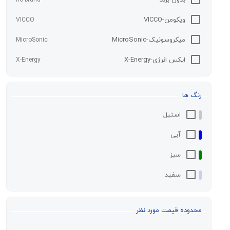
ویکومن-VICCO
VICCO
میکروسونیک-MicroSonic
MicroSonic
ایکس انرژی-X-Energy
X-Energy
دیتا پلاس-Data PLUS
Data PLUS
نگ ها
استیل
آبی
سبز
سفید
مشکی
حدوده قیمت مورد نظر
رزگلد