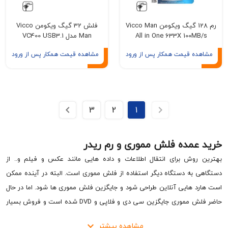
رم 128 گیگ ویکومن Vicco Man
فلش 32 گیگ ویکومن Vicco
All in One 633X 100M
Man مدل VC400 USB3.1
ه قیمت همکار پس از ورود
مشاهده قیمت همکار پس از ورود
3
2
1
مده فلش مموری و رم ریدر
وش برای انتقال اطلاعات و داده هایی مانند عکس و فیلم و.. از
به دستگاه دیگر استفاده از فلش مموری است. البته در آینده ممکن
 هایی آنلاین طراحی شود و جایگزین فلش مموری ها شود. اما در حال
حاضر فلش مموری جایگزین سی دی و فلاپی و DVD شده است و فروش بسیار
هی دارد.
خرید عمده فلش مموری
از تنوع زیادی برخوردار است؛ هم از
مشاهده بیشتر