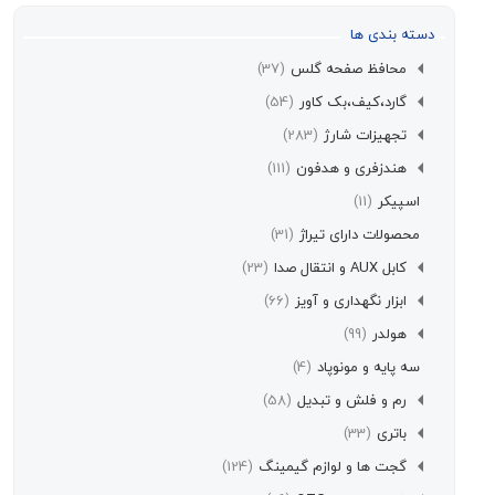
سته بندی ها
محافظ صفحه گلس
(37)
گارد،کیف،بک کاور
(54)
تجهیزات شارژ
(283)
هندزفری و هدفون
(111)
اسپیکر
(11)
محصولات دارای تیراژ
(31)
کابل AUX و انتقال صدا
(23)
ابزار نگهداری و آویز
(66)
هولدر
(99)
سه پایه و مونوپاد
(4)
رم و فلش و تبدیل
(58)
باتری
(33)
گجت ها و لوازم گیمینگ
(124)