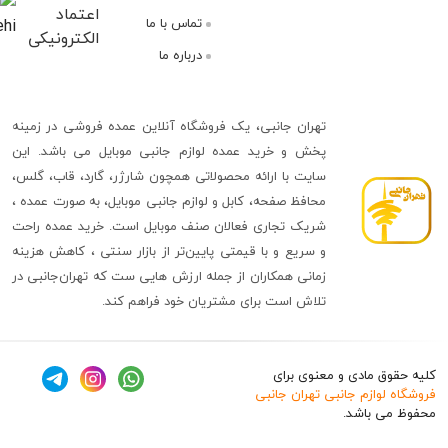
میتوانید خریداری کنید. سرعت انتقال فلش هایی با کانکتور USB 2.0 برای
تماس با ما
فایل هایی مانند موسیقی، عکس و فایل های کم حجم مناسب است.
درباره ما
البته فلش هایی با کانکتور USB 3.0 هم تولید شده است که سرعت بالاتری
توانید در سایت تهران جانبی به صورت عمده تهیه کنید.
تهران جانبی، یک فروشگاه آنلاین عمده فروشی در زمینه
لش مموری
پخش و خرید عمده لوازم جانبی موبایل می باشد. این
ن محصولات سبب تنوع در ظاهر آن هم شده که با سلیقه هر فردی
سایت با ارائه محصولاتی همچون شارژر، گارد، قاب، گلس،
ست. فلش مموری ها را از لحاظ ظاهر به چند دسته میتوان تقسیم
محافظ صفحه، کابل و لوازم جانبی موبایل، به صورت عمده ،
شریک تجاری فعالان صنف موبایل است. خرید عمده راحت
و سریع و با قیمتی پایین‌تر از بازار سنتی ، کاهش هزینه
ری بند انگشتی
: دلیل نامگذاری این فلش ها اندازه کوچک آنها است.
زمانی همکاران از جمله ارزش هایی ست که تهران‌جانبی در
ن آن همچنین باعث محبوبیت بین افراد شده است و بسیار مناسب
تلاش است برای مشتریان خود فراهم کند.
اده در هر مکان و هر زمانی می باشد.
ری عروسکی
: چنین فلش هایی اغلب مورد پسند دختران است. این
ق مادی و معنوی برای
ا به دلیل ظاهر زیبا علاوه بر کاربرد عالی، مناسب برای هدیه دادن نیز
وازم جانبی تهران جانبی
 باشد.