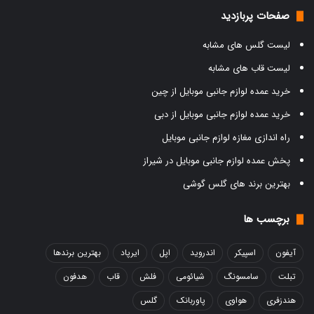
صفحات پربازدید
لیست گلس های مشابه
لیست قاب های مشابه
خرید عمده لوازم جانبی موبایل از چین
خرید عمده لوازم جانبی موبایل از دبی
راه اندازی مغازه لوازم جانبی موبایل
پخش عمده لوازم جانبی موبایل در شیراز
بهترین برند های گلس گوشی
برچسب ها
آیفون
اسپیکر
اندروید
اپل
ایرپاد
بهترین برندها
تبلت
سامسونگ
شیائومی
فلش
قاب
هدفون
هندزفری
هواوی
پاوربانک
گلس