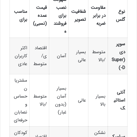
مقاومت
نصب
قیمت
نوع
شفافیت
مناسب
در برابر
برای
عمده
گلس
تصویر
برای
ضربه
فروشند
(نسبی)
ه
سوپر
اقتصاد
اکثر
دی
متوسط
بسیار
آسان
ی/
کاربران
(Super
/بالا
عالی
متوسط
عادی
-D)
مشتریا
بسیار
ن
آنتی
بسیار
آسان
متوسط
حساس
استاتی
عالی
بالا
(بدون
/بالا
و
ک
غبار)
نصابان
حرفه‌ای
نشکن
کودکان
سرامیک
اقتصاد