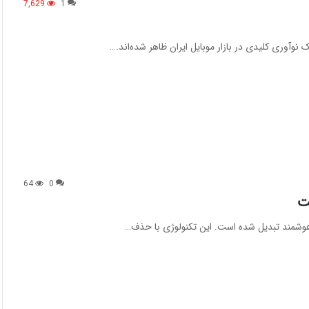
7,629
1
64
0
ت
هوشمند تبدیل شده است. این تکنولوژی با حذف…