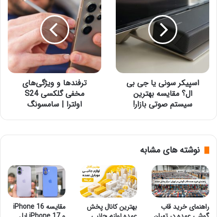
سونی
و
یا
ویژگی‌های
جی
مخفی
بی
گلکسی
ال؟
S24
مقایسه
اولترا
بهترین
|
سیستم
سامسونگ
صوتی
اسپیکر سونی یا جی بی
ترفندها و ویژگی‌های
بازار!
ال؟ مقایسه بهترین
مخفی گلکسی S24
سیستم صوتی بازار!
اولترا | سامسونگ
نوشته های مشابه
راهنمای خرید قاب
بهترین کانال پخش
مقایسه iPhone 16
گوشی عمده در تهران
عمده لوازم جانبی
و iPhone 17 اپل