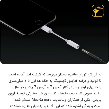
به گزارش تهران جانبی، به‌نظر می‌رسد که شرکت اپل آماده است
تا تولید و عرضه آداپتور لایتنینگ به جک هدفون 3.5 میلی‌متری
را که برای اولین بار در کنار آیفون 7 و آیفون 7 پلاس در سال
2016 معرفی شده بود، متوقف کند. این خبر به‌تازگی توسط آرون
پریس، یکی از همکاران وب‌سایت MacRumors منتشر شده
است و به آن اشاره شده که این آداپتور به‌عنوان «فروخته‌شده»