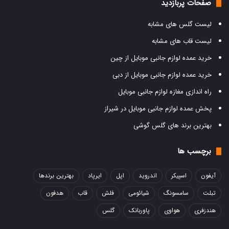
صفحات پربازدید
لیست گلس های مشابه
لیست قاب های مشابه
خرید عمده لوازم جانبی موبایل از چین
خرید عمده لوازم جانبی موبایل از دبی
راه اندازی مغازه لوازم جانبی موبایل
پخش عمده لوازم جانبی موبایل در شیراز
بهترین برند های گلس گوشی
برچسب ها
آیفون
اسپیکر
اندروید
اپل
ایرپاد
بهترین برندها
تبلت
سامسونگ
شیائومی
فلش
قاب
هدفون
هندزفری
هواوی
پاوربانک
گلس