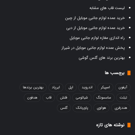
لیست قاب های مشابه
خرید عمده لوازم جانبی موبایل از چین
خرید عمده لوازم جانبی موبایل از دبی
راه اندازی مغازه لوازم جانبی موبایل
پخش عمده لوازم جانبی موبایل در شیراز
بهترین برند های گلس گوشی
برچسب ها
آیفون
اسپیکر
اندروید
اپل
ایرپاد
بهترین برندها
تبلت
سامسونگ
شیائومی
فلش
قاب
هدفون
هندزفری
هواوی
پاوربانک
گلس
نوشته های تازه