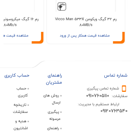
رم 32 گیگ ویکومن Vicco Man 533X
533X 80Mb/s
80MB/s
مشاهده قیمت همکار پس از ورود
مشاهده قیمت همکار پس از ور
تماس
راهنمای
حساب کاربری
مشتریان
ره تماس پیگیری
حساب
09107605110
روش های
کاربری
:
ارسال
اط مستقیم با مدیریت:
تاریخچه
09120
پیگیری
سفارشات
مرسوله
هدیه و
راهنمای
اشانتیون