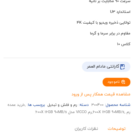
خیره ویدیو با کیفیت 4K
رابر سرما و گرما
رانتی مادام العمر
وجود
قیمت همکار پس از ورود
حصول:
300400
دسته:
رم و فلش و تبدیل
برچسب ها:
,خرید عمده
حات
نظرات کاربران