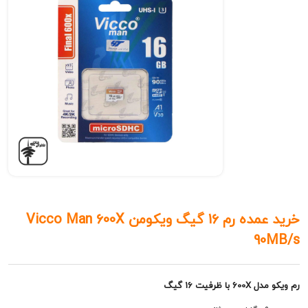
خرید عمده رم 16 گیگ ویکومن Vicco Man 600X
9
فیت 16 گیگ