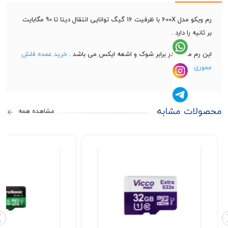
رم ویکو مدل 600X با ظرفیت 16 گیگ توانایی انتقال دیتا تا 90 مگابایت
ه را دارد .
م مقاوم در برابر شوک و اشعه ایکس می باشد .
خرید عمده فلش
ی
ات مشابه
مشاهده همه