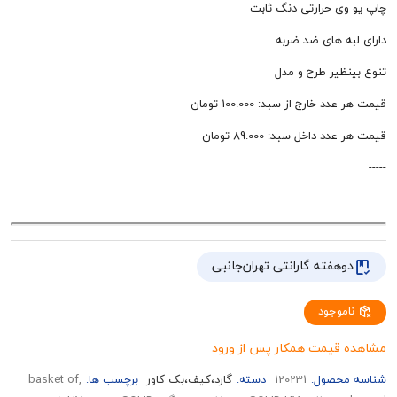
ی حرارتی دنگ ثابت
ه های ضد ضربه
ظیر طرح و مدل
خارج از سبد: 100.000 تومان
داخل سبد: 89.000 تومان
هفته گارانتی تهران‌جانبی
وجود
قیمت همکار پس از ورود
حصول:
120231
دسته:
گارد،کیف،بک کاور
برچسب ها:
,basket of