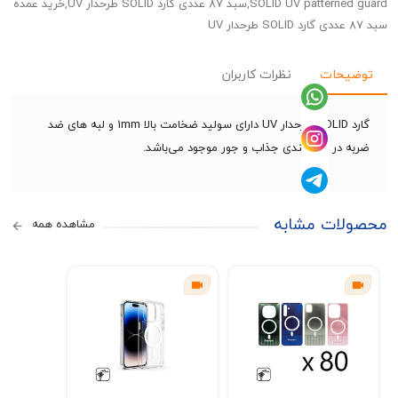
SOLID UV patterned guard,سبد 87 عددی گارد SOLID طرحدار UV,خرید عمده
حات
نظرات کاربران
گارد SOLID طرحدار UV دارای سولید ضخامت بالا 1mm و لبه های ضد
در طرح بندی جذاب و جور موجود می‌باشد.
ات مشابه
مشاهده همه