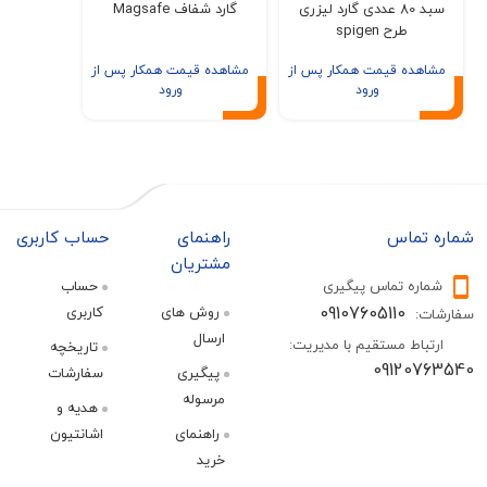
سبد 80 عددی گارد لیزری
گارد شفاف Magsafe
طرح spigen
ده قیمت همکار پس از
مشاهده قیمت همکار پس از
ورود
ورود
تماس
راهنمای
حساب کاربری
مشتریان
ره تماس پیگیری
حساب
09107605110
روش های
کاربری
:
ارسال
اط مستقیم با مدیریت:
تاریخچه
09120
پیگیری
سفارشات
مرسوله
هدیه و
راهنمای
اشانتیون
خرید