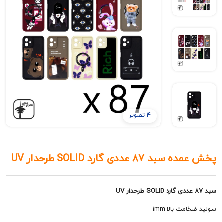
4 تصویر
8 عددی گارد SOLID طرحدار UV
ت بالا 1mm