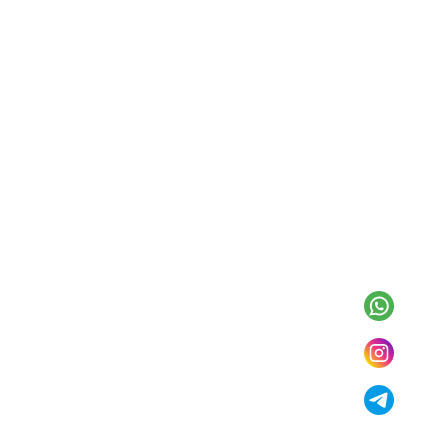
بدون رنگ
قرمز
رنگ بندی جور
صورتی و توسی
قرمز
آبی کم رنگ
سبز تیره
سبز روشن
نسکافه‌ای
گلبهی