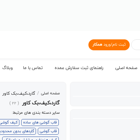
ثبت نام/ورود
همکار
صفحه اصلی
راهنمای ثبت سفارش عمده
تماس با ما
وبلاگ
/
گارد،کیف،بک کاور
صفحه اصلی
گارد،کیف،بک کاور
( 22 )
سایر دسته بندی های مرتبط:
قاب گوشی های ساده
کیف گوشی
قاب گوشی
گاردهای بدون محدود
کیف هندزفری و شارژر و پاوربانک