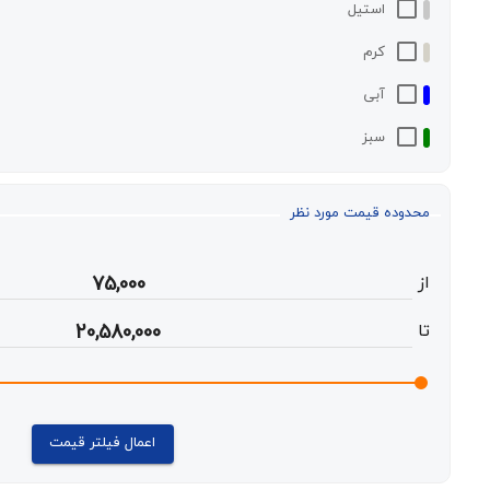
استیل
کرم
آبی
سبز
سفید
محدوده قیمت مورد نظر
مشکی
بنفش
از
75,000
نارنجی
تا
20,580,000
سرمه ای
رزگلد
قهوه ای
اعمال فیلتر قیمت
سیلور