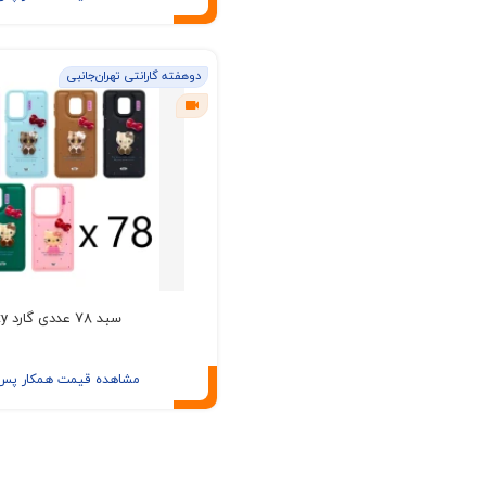
دوهفته گارانتی تهران‌جانبی
سبد 78 عددی گارد Kitty
مشاهده قیمت همکار پس ا