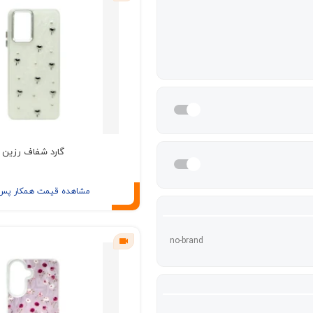
گارد شفاف رزین
مشاهده قیمت همکار پس ا
no-brand