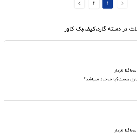
2
1
لات در دسته گارد،کیف،بک کاور
افظ لنزدار
اری هست؟یا موجود میباشد؟
افظ لنزدار