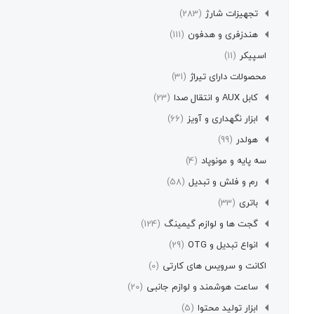
تجهیزات شارژ
(283)
هندزفری و هدفون
(111)
اسپیکر
(11)
محصولات دارای تیراژ
(31)
کابل AUX و انتقال صدا
(23)
ابزار نگهداری و آویز
(66)
هولدر
(99)
سه پایه و مونوپاد
(4)
رم و فلش و تبدیل
(58)
باتری
(33)
گجت ها و لوازم گیمینگ
(124)
انواع تبدیل و OTG
(29)
اکانت و سرویس های کارتی
(0)
ساعت هوشمند و لوازم جانبی
(20)
ابزار تولید محتوا
(5)