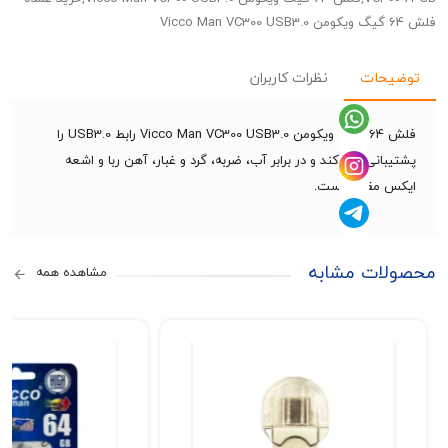
حات
نظرات کاربران
فلش 64 گیگ ویکومن Vicco Man VC300 USB3.0 رابط USB3.0 را
انی می کند و در برابر آب، ضربه، گرد و غبار، آهن ربا و اشعه
 مقاوم است.
ات مشابه
مشاهده همه