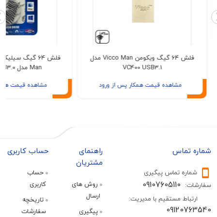
فلش 64 گیگ ویکومن Vicco Man مدل
VC400 USB3.1
Man مدل VC322 USB3.0
مشاهده قیمت همکار پس از ورود
مشاهده قیمت همکار پس از ور
تماس
راهنمای
حساب کاربری
مشتریان
ره تماس پیگیری
حساب
09107605110
روش های
کاربری
:
ارسال
اط مستقیم با مدیریت:
تاریخچه
09120
پیگیری
سفارشات