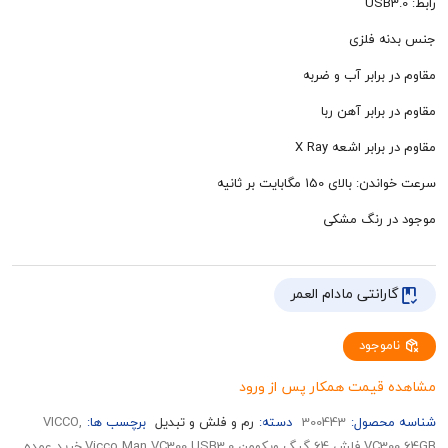
 فلزی
برابر آب و ضربه
برابر آهن ربا
ابر اشعه X Ray
ی 150 مگابایت بر ثانیه
 رنگ مشکی
رانتی مادام العمر
وجود
قیمت همکار پس از ورود
حصول:
300443
دسته:
رم و فلش و تبدیل
برچسب ها:
,VICCO
VC300 64GB,فلش 64 گیگ ویکومن Vicco Man VC300 USB3.0,خرید عمده