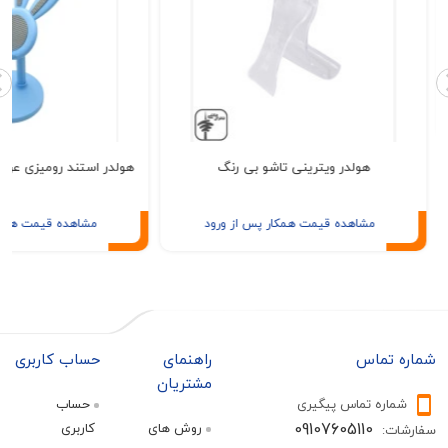
هولدر ویترینی تاشو بی رنگ
هولدر استند رومیزی عروسکی مدل 
مشاهده قیمت همکار پس از ورود
مشاهده قیمت همکار پس از ور
تماس
راهنمای
حساب کاربری
مشتریان
ره تماس پیگیری
حساب
09107605110
روش های
کاربری
: