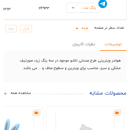
رنگ بندی جور
24933
موجود
همه
Rows pe
حات
نظرات کاربران
 ویترینی طرح صندلی تاشو موجود در سه رنگ زرد، صورتیف
و سبز، مناسب برای ویترین و سطوح صاف و ... می باشد.
ات مشابه
مشاهده همه