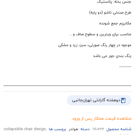
: پلاستیک
 تاشو (دو پایه)
جمع شونده
ای ویترین و سطوح صاف و ...
 چهار رنگ صورتی، سبز، زرد و مشکی
 جور می باشد
هفته گارانتی تهران‌جانبی
قیمت همکار پس از ورود
حصول:
170222
دسته:
هولدر
برچسب ها:
,coilapsible chair design