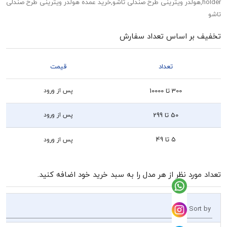
hold,هولدر ویترینی طرح صندلی تاشو,خرید عمده هولدر ویترینی طرح صندلی
بر اساس تعداد سفارش
تعداد
قیمت
300 تا 10000
پس از ورود
50 تا 299
پس از ورود
5 تا 49
پس از ورود
رد نظر از هر مدل را به سبد خرید خود اضافه کنید.
So