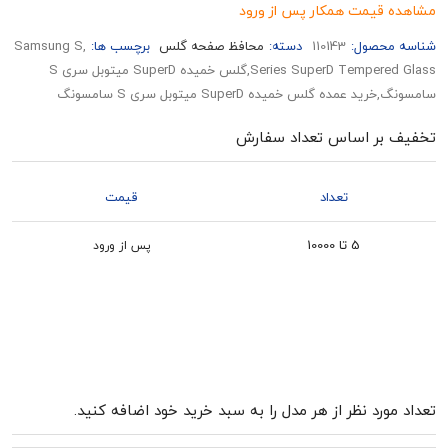
قیمت همکار پس از ورود
حصول:
110143
دسته:
محافظ صفحه گلس
برچسب ها:
,Samsung S
Series SuperD Tempered Glass,گلس خمیده SuperD میتوبل سری S
مده گلس خمیده SuperD میتوبل سری S سامسونگ
بر اساس تعداد سفارش
تعداد
قیمت
5 تا 10000
پس از ورود
رد نظر از هر مدل را به سبد خرید خود اضافه کنید.