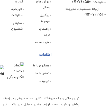
09107605110
روش های
کاربری
:
ارسال
اط مستقیم با مدیریت:
تاریخچه
09120
پیگیری
سفارشات
مرسوله
هدیه و
راهنمای
اشانتیون
خرید
خرید عمده
اطلاعات
همکاری با ما
تماس با ما
درباره ما
تهران جانبی، یک فروشگاه آنلاین عمده فروشی در زمینه
پخش و خرید عمده لوازم جانبی موبایل می باشد. این