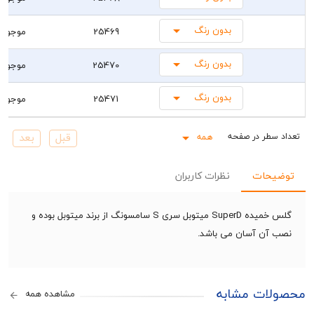
بدون رنگ
25469
موجود
بدون رنگ
25470
موجود
بدون رنگ
25471
موجود
همه
Rows pe
حات
نظرات کاربران
گلس خمیده SuperD میتوبل سری S سامسونگ از برند میتوبل بوده و
ن آسان می باشد.
ات مشابه
مشاهده همه