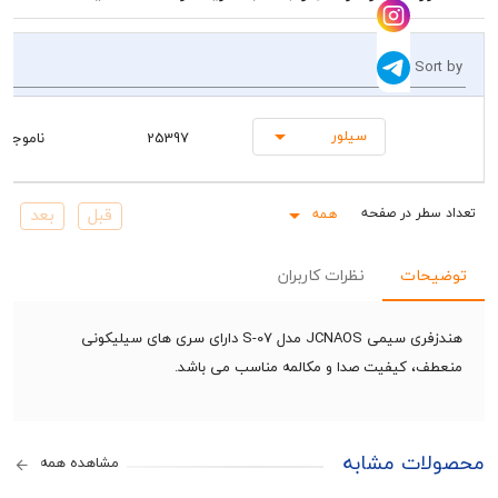
So
سیلور
25397
ناموجود
همه
Rows pe
حات
نظرات کاربران
هندزفری سیمی JCNAOS مدل S-07 دارای سری های سیلیکونی
، کیفیت صدا و مکالمه مناسب می باشد.
ات مشابه
مشاهده همه