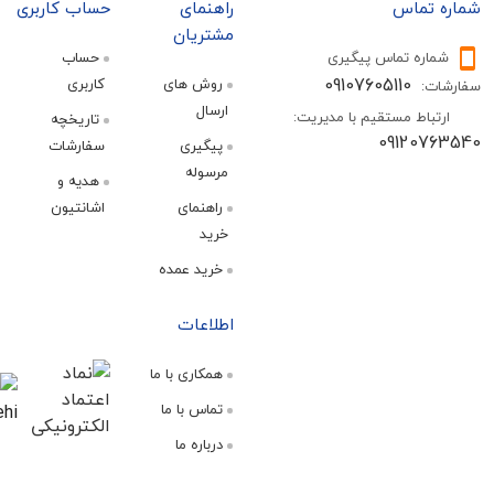
تماس
راهنمای
حساب کاربری
مشتریان
ره تماس پیگیری
حساب
09107605110
روش های
کاربری
:
ارسال
اط مستقیم با مدیریت:
تاریخچه
09120
پیگیری
سفارشات
مرسوله
هدیه و
راهنمای
اشانتیون
خرید
خرید عمده
اطلاعات
همکاری با ما
تماس با ما
درباره ما