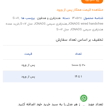
قیمت همکار پس از ورود
حصول:
140528
دسته:
هندزفری و هدفون
برچسب ها:
,S-07
JCNAOS wired handsfree,هندزفری سیمی JCNAOS مدل S-07,خرید عمده
JCNA مدل S-07
بر اساس تعداد سفارش
تعداد
قیمت
20 تا 10000
پس از ورود
1 تا 19
پس از ورود
رد نظر از هر مدل را به سبد خرید خود اضافه کنید.