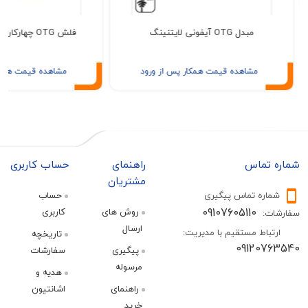
مبدل OTG آیفونی لایتنینگ
فلش OTG چهارکاره 32 گیگ APEX
مشاهده قیمت همکار پس از ورود
مشاهده قیمت همکار پس از ور
تماس
راهنمای
حساب کاربری
مشتریان
ره تماس پیگیری
حساب
09107605110
روش های
کاربری
:
ارسال
اط مستقیم با مدیریت:
تاریخچه
09120
پیگیری
سفارشات
مرسوله
هدیه و
راهنمای
اشانتیون
خرید