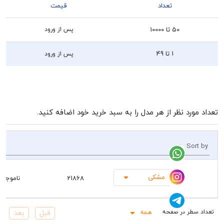
تعداد
قیمت
50 تا 10000
پس از ورود
1 تا 49
پس از ورود
رد نظر از هر مدل را به سبد خرید خود اضافه کنید.
So
مشکی
21868
ناموجود
همه
Rows pe