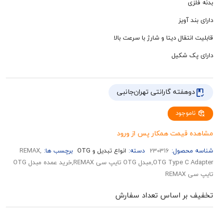
آویز
تقال دیتا و شارژ با سرعت بالا
 شکیل
هفته گارانتی تهران‌جانبی
وجود
قیمت همکار پس از ورود
حصول:
230316
دسته:
انواع تبدیل و OTG
برچسب ها:
,REMAX
OTG Type C Adapter,مبدل OTG تایپ سی REMAX,خرید عمده مبدل OTG
RE
بر اساس تعداد سفارش