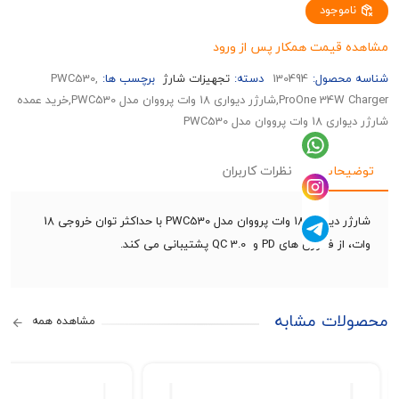
وجود
قیمت همکار پس از ورود
حصول:
130494
دسته:
تجهیزات شارژ
برچسب ها:
,PWC530
ProOne 34W Charger,شارژر دیواری 18 وات پرووان مدل PWC530,خرید عمده
ان مدل PWC530
حات
نظرات کاربران
شارژر دیواری 18 وات پرووان مدل PWC530 با حداکثر توان خروجی 18
ری های PD و QC 3.0 پشتیبانی می کند.
ات مشابه
مشاهده همه