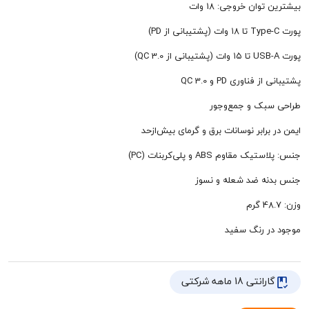
ان خروجی: 18 وات
اوری PD و QC 3.0
ک و جمع‌وجور
رابر نوسانات برق و گرمای بیش‌ازحد
اوم ABS و پلی‌کربنات (PC)
 ضد شعله و نسوز
 رنگ سفید
تی 18 ماهه شرکتی