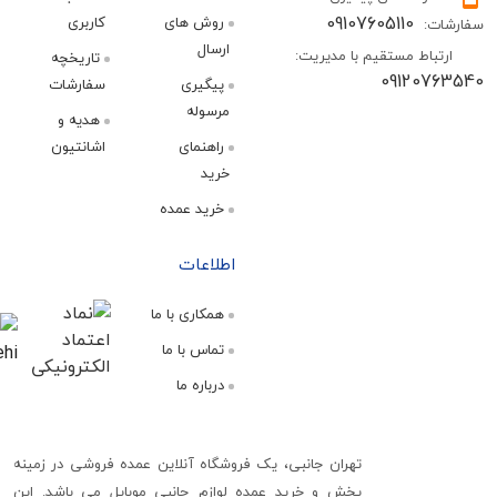
09107605110
روش های
کاربری
:
ارسال
اط مستقیم با مدیریت:
تاریخچه
09120
پیگیری
سفارشات
مرسوله
هدیه و
راهنمای
اشانتیون
خرید
خرید عمده
اطلاعات
همکاری با ما
تماس با ما
درباره ما
تهران جانبی، یک فروشگاه آنلاین عمده فروشی در زمینه
پخش و خرید عمده لوازم جانبی موبایل می باشد. این