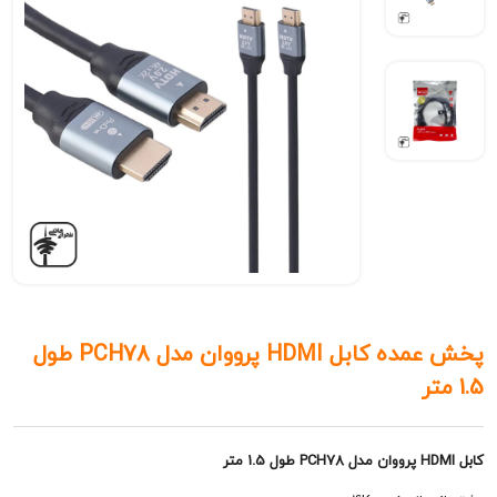
پخش عمده کابل HDMI پرووان مدل PCH78 طول