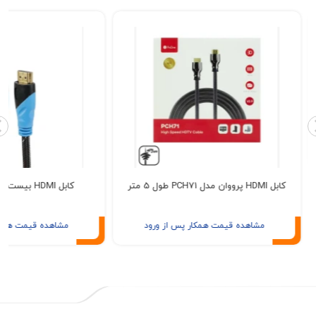
PCH طول 5 متر
کابل HDMI بیست متری +DETEX
مشاهده قیمت همکار پس از ورود
مشاهده قیمت همکار پس از ور