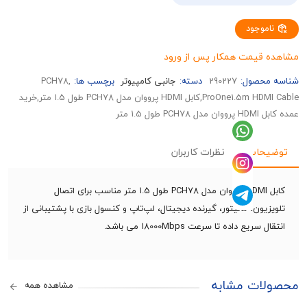
وجود
قیمت همکار پس از ورود
حصول:
290227
دسته:
جانبی کامپیوتر
برچسب ها:
,PCH78
ProOne1.5m HDMI Cable,کابل HDMI پرووان مدل PCH78 طول 1.5 متر,خرید
 1.5 متر
حات
نظرات کاربران
کابل HDMI پرووان مدل PCH78 طول 1.5 متر مناسب برای اتصال
یون، مانیتور، گیرنده دیجیتال، لپ‌تاپ و کنسول بازی با پشتیبانی از
ریع داده تا سرعت 18000Mbps می باشد.
ات مشابه
مشاهده همه