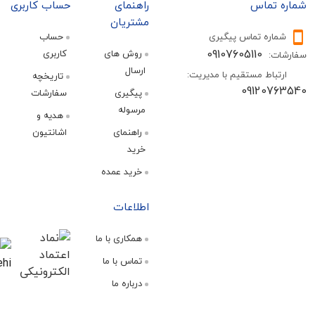
تماس
راهنمای
حساب کاربری
مشتریان
ره تماس پیگیری
حساب
09107605110
روش های
کاربری
:
ارسال
اط مستقیم با مدیریت:
تاریخچه
09120
پیگیری
سفارشات
مرسوله
هدیه و
راهنمای
اشانتیون
خرید
خرید عمده
اطلاعات
همکاری با ما
تماس با ما
درباره ما