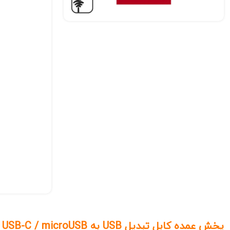
پخش عمده کابل تبدیل USB به USB-C / microUSB / لایتنینگ پرووان مدل PCC118R