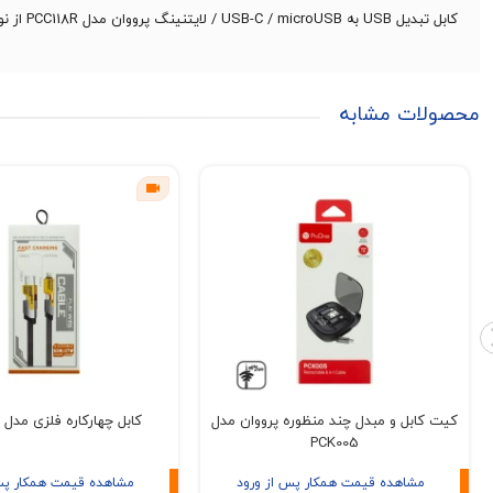
کابل تبدیل USB به USB-C / microUSB / لایتنینگ پرووان مدل PCC118R از نوع سه کاره دارای سه کانکتور میکروف تایپ سی و لایتنینگ و طراحی جمع‌شونده و زیبا با محفظه نگهداری کابل می باشد.
محصولات مشابه
کیت کابل و مبدل چند منظوره پرووان مدل
کابل چهارکاره فلزی مدل 
PCK005
مشاهده قیمت همکار پس از ورود
مشاهده قیمت همکار پس