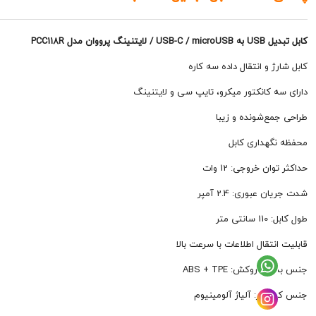
کابل تبدیل USB به USB-C / microUSB / لایتنینگ پرووان مدل PCC118R
کابل شارژ و انتقال داده سه کاره
دارای سه کانکتور میکرو، تایپ سی و لایتنینگ
طراحی جمع‌شونده و زیبا
محفظه نگهداری کابل
حداکثر توان خروجی: 12 وات
شدت جریان عبوری: 2.4 آمپر
طول کابل: 110 سانتی متر
قابلیت انتقال اطلاعات با سرعت بالا
جنس بدنه و روکش: ABS + TPE
جنس کانکتور: آلیاژ آلومینیوم