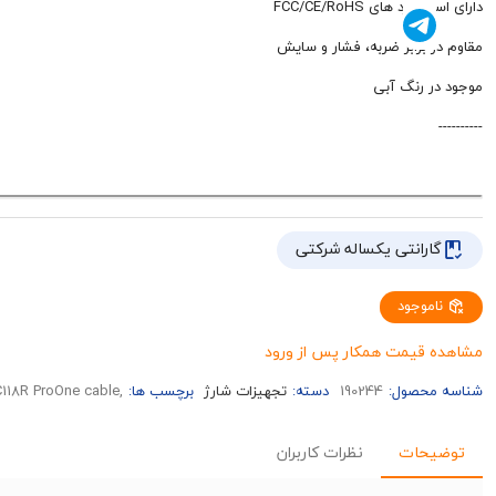
دارای استاندارد های FCC/CE/RoHS
مقاوم در برابر ضربه، فشار و سایش
موجود در رنگ آبی
----------
گارانتی یکساله شرکتی
ناموجود
مشاهده قیمت همکار پس از ورود
شناسه محصول:
190244
دسته:
تجهیزات شارژ
برچسب ها:
,PCC118R ProOne cable,کابل تبدیل USB به USB-C / microUSB / لایتنینگ پرووان مدل PCC118R,خرید عمده کابل تبدیل USB به USB-C / microUSB / لایتنینگ پرووان مدل PCC118R
توضیحات
نظرات کاربران