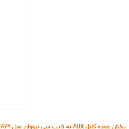
پخش عمده کابل AUX به تایپ سی پرووان مدل PCA49 طول 1 متر