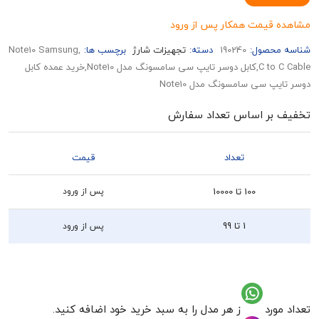
قیمت همکار پس از ورود
حصول:
190240
دسته:
تجهیزات شارژ
برچسب ها:
,Note10 Samsung
C to C Cable,کابل دوسر تایپ سی سامسونگ مدل Note10,خرید عمده کابل
 سی سامسونگ مدل Note10
بر اساس تعداد سفارش
تعداد
قیمت
100 تا 10000
پس از ورود
1 تا 99
پس از ورود
رد نظر از هر مدل را به سبد خرید خود اضافه کنید.