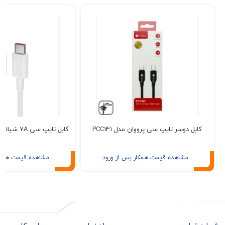
ل دوسر تایپ سی پرووان مدل PCC141
کابل تایپ سی 7A شیائومی مدل 120W MAX
مشاهده قیمت همکار پس از ورود
مشاهده قیمت همکار پس از ور