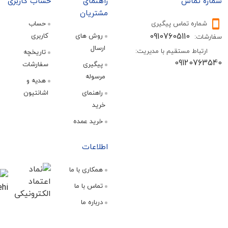
تماس
راهنمای
حساب کاربری
مشتریان
ره تماس پیگیری
حساب
09107605110
روش های
کاربری
:
ارسال
اط مستقیم با مدیریت:
تاریخچه
09120
پیگیری
سفارشات
مرسوله
هدیه و
راهنمای
اشانتیون
خرید
خرید عمده
اطلاعات
همکاری با ما
تماس با ما
درباره ما