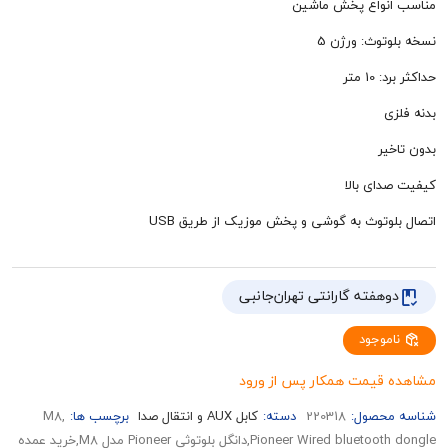
نواع پخش ماشین
وث: ورژن 5
 متر
ر
ای بالا
وتوث به گوشی و پخش موزیک از طریق USB
هفته گارانتی تهران‌جانبی
وجود
قیمت همکار پس از ورود
حصول:
220318
دسته:
کابل AUX و انتقال صدا
برچسب ها:
,M8
Pioneer Wired bluetooth dongle,دانگل بلوتوثی Pioneer مدل M8,خرید عمده