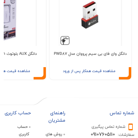
 وای فای بی سیم پرووان مدل PWD87
دانگل AUX بلوتوث earldom مدل M22
مشاهده قیمت همکار پس از ورود
مشاهده قیمت همکار پس از ور
تماس
راهنمای
حساب کاربری
مشتریان
ره تماس پیگیری
حساب
09107605110
روش های
کاربری
: