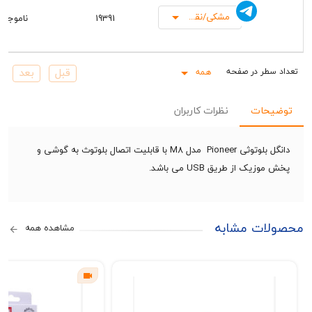
مشکی/نقره‌ای
19391
ناموجود
همه
Rows pe
حات
نظرات کاربران
دانگل بلوتوثی Pioneer مدل M8 با قابلیت اتصال بلوتوث به گوشی و
یک از طریق USB می باشد.
ات مشابه
مشاهده همه