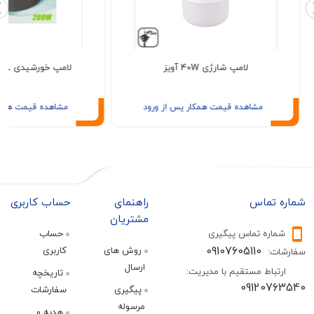
لامپ شارژی 40W آویز
لامپ خورشیدی GBL مدل 200W
مشاهده قیمت همکار پس از ورود
مشاهده قیمت همکار پس از ور
تماس
راهنمای
حساب کاربری
مشتریان
ره تماس پیگیری
حساب
09107605110
روش های
کاربری
:
ارسال
اط مستقیم با مدیریت:
تاریخچه
09120
پیگیری
سفارشات
مرسوله
هدیه و