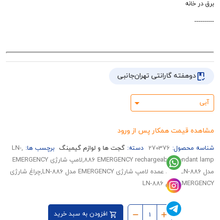
نه
هفته گارانتی تهران‌جانبی
قیمت همکار پس از ورود
حصول:
270376
دسته:
گجت ها و لوازم گیمینگ
برچسب ها:
,LN-
886 EMERGENCY rechargeable pendant lamp,لامپ شارژی EMERGENCY
مدل LN-886,خرید عمده لامپ شارژی EMERGENCY مدل LN-886,چراغ شارژی
 LN-886
افزودن به سبد خرید