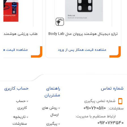
دیجیتال هوشمند پرووان مدل Body Lab
طناب ورزشی هوشمند پرووان مدل PGH600
مشاهده قیمت همکار پس از ورود
مشاهده قیمت همکار پس از ور
تماس
راهنمای
حساب کاربری
مشتریان
ره تماس پیگیری
حساب
09107605110
روش های
کاربری
:
ارسال
اط مستقیم با مدیریت:
تاریخچه
09120
پیگیری
سفارشات