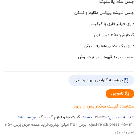
: پلاستیک
ه پیرکس مقاوم و نشکن
تر فلزی با کیفیت
تر
 عدد پیمانه پلاستیکی
یه قهوه و انواع دمنوش
هفته گارانتی تهران‌جانبی
وجود
قیمت همکار پس از ورود
حصول:
210230
دسته:
گجت ها و لوازم گیمینگ
برچسب ها:
,French press 350 ml,فرنچ پرس 350 میلی لیتری,خرید عمده فرنچ پرس 350
ری