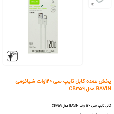
پخش عمده کابل تایپ سی 120وات شیائومی
CB3
BAVIN مدل CB359