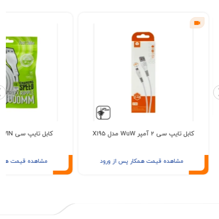
 تایپ سی 2 آمپر WuW مدل X195
کابل تایپ سی BAVIN مدل CB280
مشاهده قیمت همکار پس از ورود
مشاهده قیمت همکار پس از ور