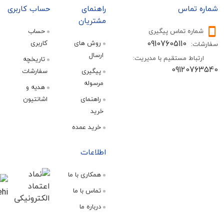
تماس
راهنمای
حساب کاربری
مشتریان
ره تماس پیگیری
حساب
09107605110
روش های
کاربری
:
ارسال
اط مستقیم با مدیریت:
تاریخچه
09120
پیگیری
سفارشات
مرسوله
هدیه و
راهنمای
اشانتیون
خرید
خرید عمده
اطلاعات
همکاری با ما
تماس با ما
درباره ما