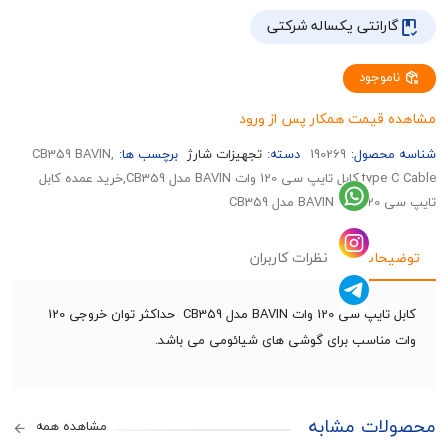
رانتی یکساله شرکتی
وجود
قیمت همکار پس از ورود
حصول:
190269
دسته:
تجهیزات شارژ
برچسب ها:
,CB359 BAVIN
type C Cable,کابل تایپ سی 120 وات BAVIN مدل CB359,خرید عمده کابل
CB35
حات
نظرات کاربران
کابل تایپ سی 120 وات BAVIN مدل CB359 حداکثر توان خروجی 120
ناسب برای گوشی های شیائومی می باشد.
ات مشابه
مشاهده همه