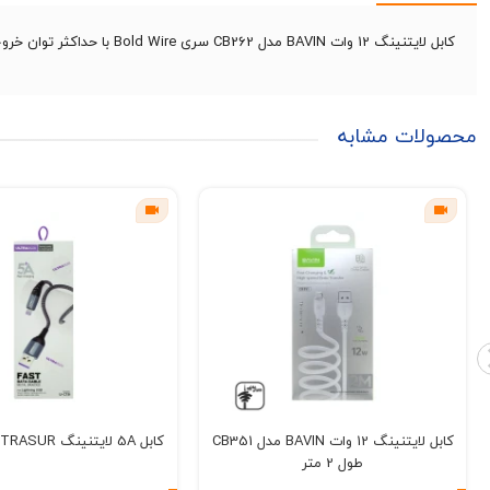
کابل لایتنینگ 12 وات BAVIN مدل CB262 سری Bold Wire با حداکثر توان خروجی 12 وات مناسب برای انواع پورت های آیفونی می باشد.
محصولات مشابه
کابل لایتنینگ 12 وات BAVIN مدل CB351
کابل 5A لایتنینگ ULTRASUR مدل C15i
طول 2 متر