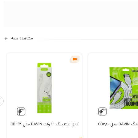
مشاهده همه
 مدل CB280
کابل لایتنینگ 12 وات BAVIN مدل CB294