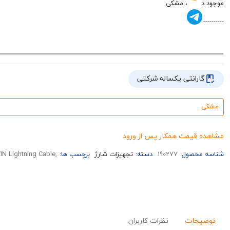
موجود در رنگ مشکی
----------
گارانتی یکساله شرکتی
مشکی
مشاهده قیمت همکار پس از ورود
شناسه محصول:
190277
دسته:
تجهیزات شارژ
برچسب ها:
,CB262 BAVIN Lightning Cable,کابل لایتنینگ 12 وات BAVIN مدل CB262 سری Bold Wire,خرید عمده کابل لایتنینگ 12 وات BAVIN مدل CB262 سری Bold Wire
توضیحات
نظرات کاربران