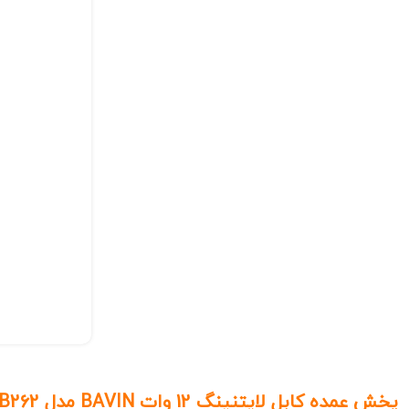
پخش عمده کابل لایتنینگ 12 وات BAVIN مدل CB262 سری Bold Wire