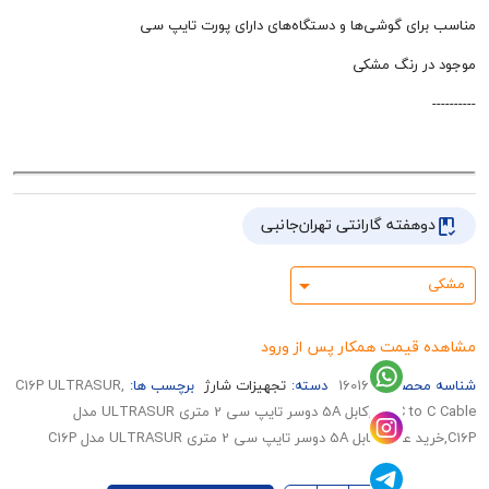
ای گوشی‌ها و دستگاه‌های دارای پورت تایپ سی
 رنگ مشکی
هفته گارانتی تهران‌جانبی
قیمت همکار پس از ورود
حصول:
160167
دسته:
تجهیزات شارژ
برچسب ها:
,C16P ULTRASUR
2M C to C Cable,کابل 5A دوسر تایپ سی 2 متری ULTRASUR مدل