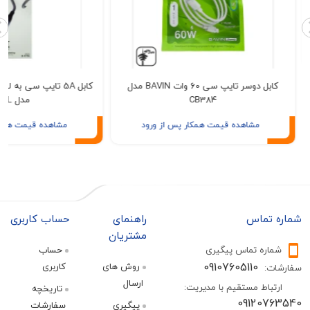
کابل دوسر تایپ سی 60 وات BAVIN مدل
کابل 5A تایپ 
CB384
مدل C15L
مشاهده قیمت همکار پس از ورود
مشاهده قیمت همکار پس از ور
تماس
راهنمای
حساب کاربری
مشتریان
ره تماس پیگیری
حساب
09107605110
روش های
کاربری
:
ارسال
اط مستقیم با مدیریت:
تاریخچه
09120
پیگیری
سفارشات