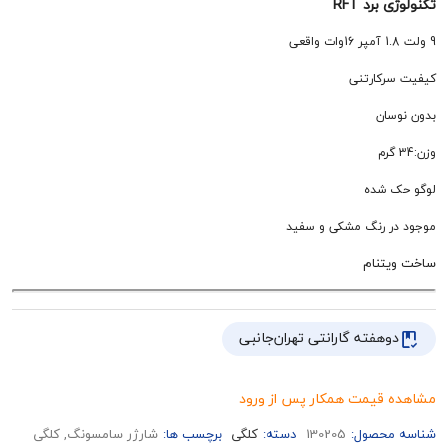
رد RFT
کارتنی
ان
شده
 رنگ مشکی و سفید
نام
هفته گارانتی تهران‌جانبی
قیمت همکار پس از ورود
حصول:
130205
دسته:
کلگی
برچسب ها:
شارژر سامسونگ, کلگی