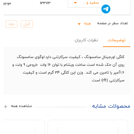
سفید و مشکی
13373
موجود
همه
Rows pe
حات
نظرات کاربران
اورجینال سامسونگ ، کیفیت سرکارتنی دارد.لوگوی سامسونگ
روی آن حک شده است ساخت ویتنام با توان 16 وات خروجی 9 ولت و
1.6آمپر را تامین می کند.. وزن این کلگی 34 گرم است و کیفیت
(rft) است.
ات مشابه
مشاهده همه