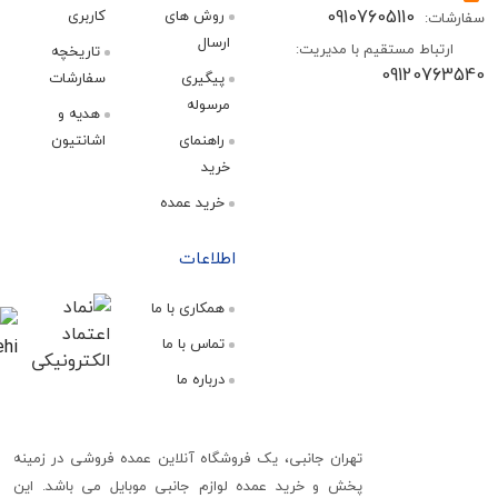
09107605110
روش های
کاربری
:
ارسال
اط مستقیم با مدیریت:
تاریخچه
09120
پیگیری
سفارشات
مرسوله
هدیه و
راهنمای
اشانتیون
خرید
خرید عمده
اطلاعات
همکاری با ما
تماس با ما
درباره ما
تهران جانبی، یک فروشگاه آنلاین عمده فروشی در زمینه
پخش و خرید عمده لوازم جانبی موبایل می باشد. این