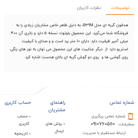
حات
نظرات کاربران
هدفون گربه ای مدل B39M، به دلیل ظاهر خاص مشاریان زیادی را به
فروشگاه شما می‌آورد. این محصول بلوتوث نسخه 5 دارد و باتری آن 400
میلی آمپر ظرفیت دارد. دارای 10 متر برد است و و صدای با کیفیت
و دارد. از دیگر جذابیت های این محصول می توان به نور های رنگی
وشی ها و روی دو گوش گربه ای بالای هدست اشاره کرد.
تماس
راهنمای
حساب کاربری
مشتریان
ره تماس پیگیری
حساب
09107605110
روش های
کاربری
:
ارسال
اط مستقیم با مدیریت:
تاریخچه