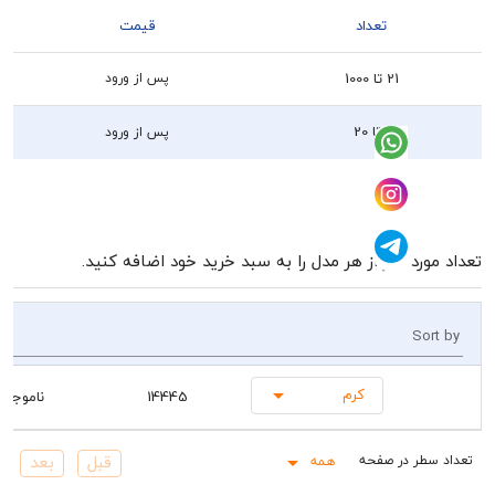
تعداد
قیمت
21 تا 1000
پس از ورود
1 تا 20
پس از ورود
رد نظر از هر مدل را به سبد خرید خود اضافه کنید.
So
کرم
14445
ناموجود
همه
Rows pe