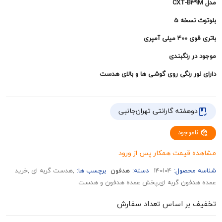
خه 5
مپری
 رنگبندی
ر رنگی روی گوشی ها و بالای هدست
هفته گارانتی تهران‌جانبی
وجود
قیمت همکار پس از ورود
حصول:
140104
دسته:
هدفون
برچسب ها:
,هدست گربه ای ,خرید
فون گربه ای,پخش عمده هدفون و هدست
بر اساس تعداد سفارش