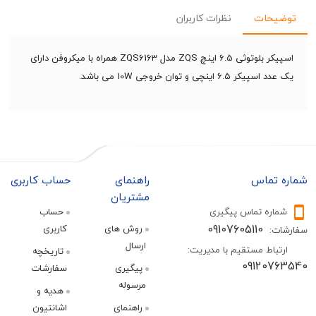
حات
نظرات کاربران
اسپیکر بلوتوثی 6.5 اینچ ZQS مدل ZQS6163 همراه با میکروفن دارای
6. اینچی و توان خروجی 10W می باشد.
تماس
راهنمای
حساب کاربری
مشتریان
ره تماس پیگیری
حساب
09107605110
روش های
کاربری
:
ارسال
اط مستقیم با مدیریت:
تاریخچه
09120
پیگیری
سفارشات
مرسوله
هدیه و
راهنمای
اشانتیون