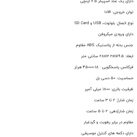
 اسپیکر 6.5 اینچی
: 10W
وث، USB و SD Card
ودی میکروفن
 پلاستیک ABS مقاوم
یی : 18-45000 هرتز
 بل
 میلی آمپر
ساعت
2 تا 5 ساعت
برابر رطوبت و گردغبار
مه های کنترل موسیقی