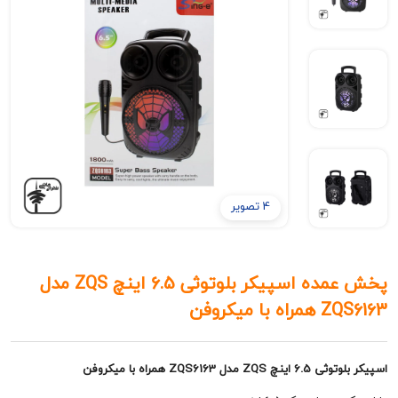
4 تصویر
پخش عمده اسپیکر بلوتوثی 6.5 اینچ ZQS مدل
 میکروفن
 ZQS6163 همراه با میکروفن