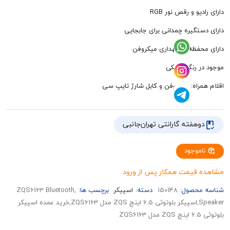
و و رقص نور RGB
تگیره چمدانی برای جابجایی
فظه‌ی نگهداری میکروفن
 رنگ مشکی
راه: میکروفن و کابل شارژ تایپ سی
هفته گارانتی تهران‌جانبی
وجود
قیمت همکار پس از ورود
حصول:
150148
دسته:
اسپیکر
برچسب ها:
,ZQS6163 Bluetooth
Speaker,اسپیکر بلوتوثی 6.5 اینچ ZQS مدل ZQS6163,خرید عمده اسپیکر