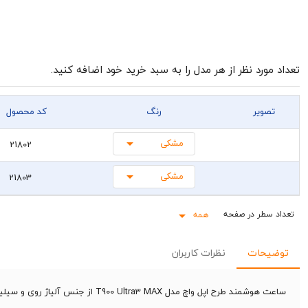
تعداد مورد نظر از هر مدل را به سبد خرید خود اضافه کنید.
تصویر
رنگ
کد محصول
مشکی
21802
مشکی
21803
همه
Rows per page:
توضیحات
نظرات کاربران
ساعت هوشمند طرح اپل واچ مدل T900 Ultra3 MAX از جنس آلیاژ روی و سیلیکون و دارای یک عدد شارژر وایرلس می‌باشد.