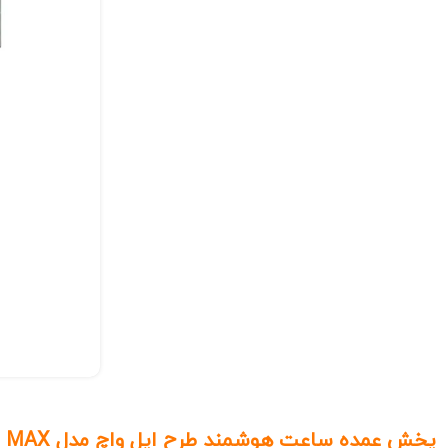
پخش عمده ساعت هوشمند طرح اپل واچ مدل T900 Ultra3 MAX