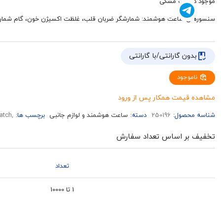
موجود در رنگ مشکی
سنسورهای ساعت هوشمند: شمارشگر ضربان قلب، غلظت اکسیژن خون، گام شمار،
بدون گارانتی/با گارانتی
ناموجود
مشاهده قیمت همکار پس از ورود
شناسه محصول:
250196
دسته:
ساعت هوشمند و لوازم جانبی
برچسب ها:
,T900 Ultra3 MAX smart watch,ساعت هوشمند طرح اپل واچ مدل T900 Ultra3 MAX,خرید عمده ساعت هوشمند طرح اپل واچ مدل T900 Ultra3 MAX
تخفیف بر اساس تعداد سفارش
تعداد
1 تا 10000