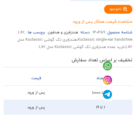
وجود
قیمت همکار پس از ورود
حصول:
140459
دسته:
هندزفری و هدفون
برچسب ها:
,LX2
Kuclassic single-ear handsfree,هندزفری تک گوشی Kuclassic مدل
بر اساس تعداد سفارش
تعداد
قیمت
20 تا 10000
پس از ورود
1 تا 19
پس از ورود