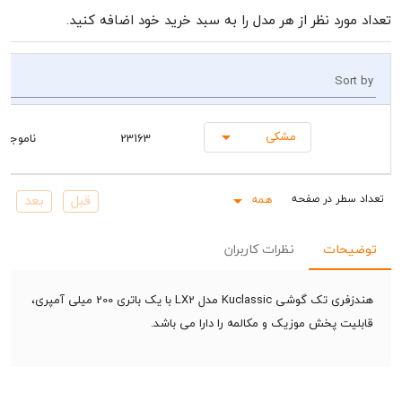
رد نظر از هر مدل را به سبد خرید خود اضافه کنید.
So
مشکی
23163
ناموجود
همه
Rows pe
حات
نظرات کاربران
هندزفری تک گوشی Kuclassic مدل LX2 با یک باتری 200 میلی آمپری،
ت پخش موزیک و مکالمه را دارا می باشد.