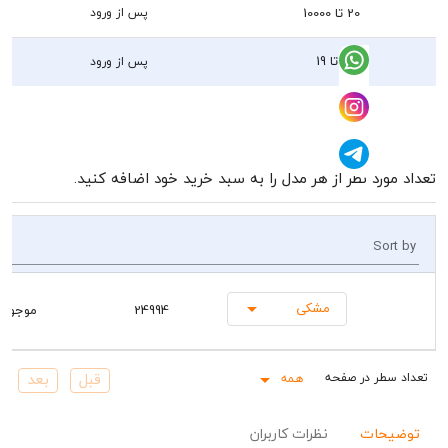
20 تا 10000
پس از ورود
1 تا 19
پس از ورود
رد نظر از هر مدل را به سبد خرید خود اضافه کنید.
So
مشکی
24994
موجود
همه
Rows pe
حات
نظرات کاربران