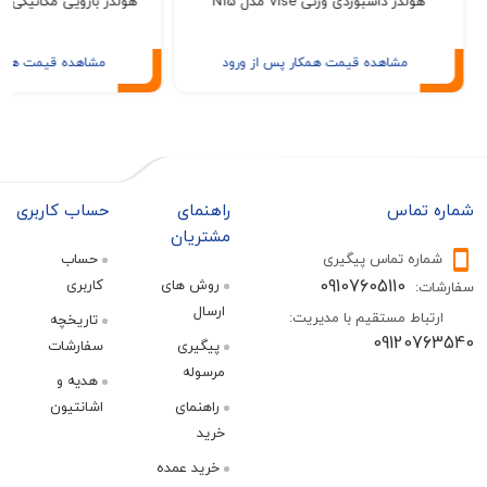
ولدر داشبوردی وزنی Vise مدل N15
هولدر بازویی مکانیکی +King مدل HK-24
مشاهده قیمت همکار پس از ورود
مشاهده قیمت همکار پس از ور
تماس
راهنمای
حساب کاربری
مشتریان
ره تماس پیگیری
حساب
09107605110
روش های
کاربری
:
ارسال
اط مستقیم با مدیریت:
تاریخچه
09120
پیگیری
سفارشات
مرسوله
هدیه و
راهنمای
اشانتیون
خرید
خرید عمده