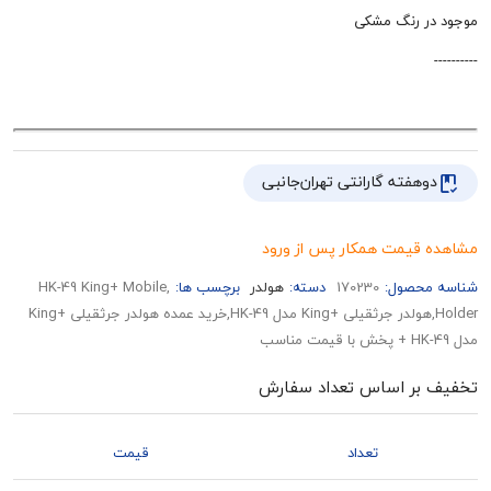
 رنگ مشکی
هفته گارانتی تهران‌جانبی
قیمت همکار پس از ورود
حصول:
170230
دسته:
هولدر
برچسب ها:
,HK-49 King+ Mobile
Holder,هولدر جرثقیلی +King مدل HK-49,خرید عمده هولدر جرثقیلی +King
بر اساس تعداد سفارش
تعداد
قیمت