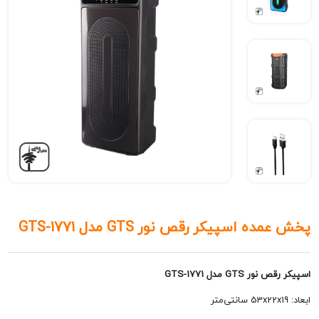
 اسپیکر رقص نور GTS مدل GTS-1771
GT مدل GTS-1771