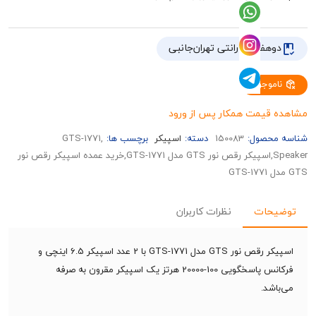
هفته گارانتی تهران‌جانبی
وجود
قیمت همکار پس از ورود
حصول:
150083
دسته:
اسپیکر
برچسب ها:
,GTS-1771
Speaker,اسپیکر رقص نور GTS مدل GTS-1771,خرید عمده اسپیکر رقص نور
حات
نظرات کاربران
اسپیکر رقص نور GTS مدل GTS-1771 با 2 عدد اسپیکر 6.5 اینچی و
فرکانس پاسخگویی 100-20000 هرتز یک اسپیکر مقرون به صرفه
شد.