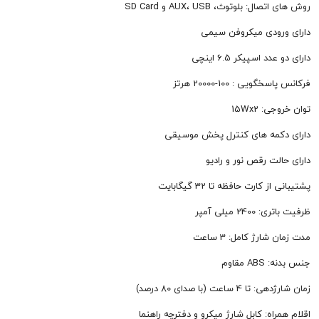
 بلوتوث، AUX، USB و SD Card
ودی میکروفن سیمی
اسپیکر 6.5 اینچی
ی : 100-20000 هرتز
 15Wx2
مه های کنترل پخش موسیقی
ت رقص نور و رادیو
کارت حافظه تا 32 گیگابایت
 میلی آمپر
رژ کامل: 3 ساعت
مقاوم
عت (با صدای 80 درصد)
اه: کابل شارژ میکرو و دفترچه راهنما