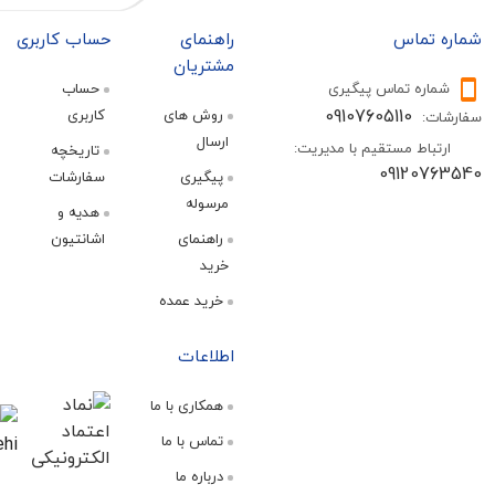
تماس
راهنمای
حساب کاربری
مشتریان
ره تماس پیگیری
حساب
09107605110
روش های
کاربری
:
ارسال
اط مستقیم با مدیریت:
تاریخچه
09120
پیگیری
سفارشات
مرسوله
هدیه و
راهنمای
اشانتیون
خرید
خرید عمده
اطلاعات
همکاری با ما
تماس با ما
درباره ما