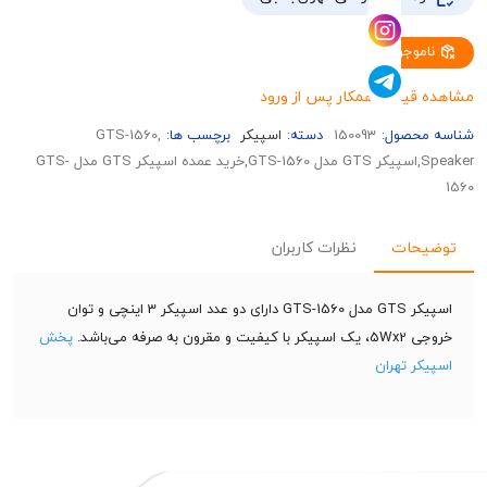
وجود
قیمت همکار پس از ورود
حصول:
150093
دسته:
اسپیکر
برچسب ها:
,GTS-1560
Speaker,اسپیکر GTS مدل GTS-1560,خرید عمده اسپیکر GTS مدل GTS-
حات
نظرات کاربران
اسپیکر GTS مدل GTS-1560 دارای دو عدد اسپیکر 3 اینچی و توان
ون به صرفه می‌باشد.
پخش
ر تهران