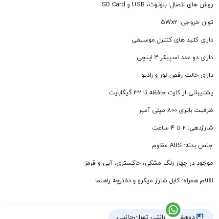
: بلوتوث، USB و SD Card
 5Wx2
ید های کنترل موسیقی
 اسپیکر 3 اینچی
ت رقص نور و رادیو
کارت حافظه تا 32 گیگابایت
میلی آمپر
اعت
مقاوم
 چهار رنگ مشکی، خاکستری، آبی و قرمز
اه: کابل شارژ میکرو و دفترچه راهنما
هفته گارانتی تهران‌جانبی