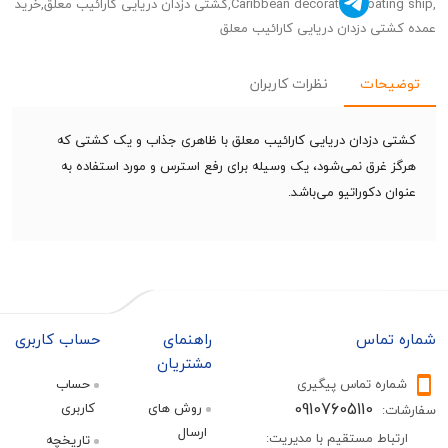
,Caribbean decorative floating ship,کشتی دزدان دریایی کارائیب معلق,خرید
ی دزدان دریایی کارائیب معلق
حات
نظرات کاربران
دزدان دریایی کارائیب معلق با ظاهری جذاب و یک کشتی که
غرق نمی‌شود، یک وسیله برای رفع استرس و مورد استفاده به
 دکوراتیو می‌باشد.
تماس
راهنمای
حساب کاربری
مشتریان
ره تماس پیگیری
حساب
09107605110
روش های
کاربری
:
ارسال
اط مستقیم با مدیریت:
تاریخچه