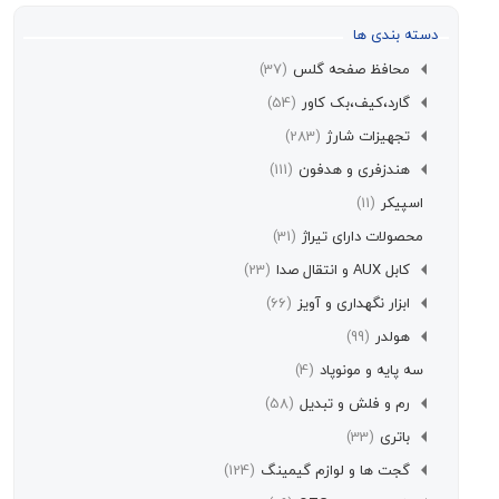
سته بندی ها
محافظ صفحه گلس
(37)
گارد،کیف،بک کاور
(54)
تجهیزات شارژ
(283)
هندزفری و هدفون
(111)
اسپیکر
(11)
محصولات دارای تیراژ
(31)
کابل AUX و انتقال صدا
(23)
ابزار نگهداری و آویز
(66)
هولدر
(99)
سه پایه و مونوپاد
(4)
رم و فلش و تبدیل
(58)
باتری
(33)
گجت ها و لوازم گیمینگ
(124)