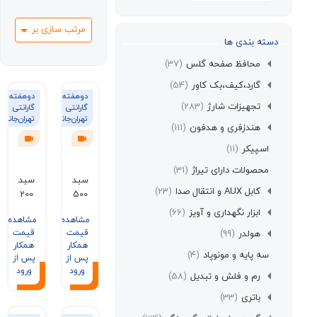
مرتب سازی بر اساس
سته بندی ها
محافظ صفحه گلس
(37)
گارد،کیف،بک کاور
(54)
دوهفته
دوهفته
تجهیزات شارژ
(283)
گارانتی
گارانتی
تهران‌جانبی
تهران‌جانبی
هندزفری و هدفون
(111)
اسپیکر
(11)
محصولات دارای تیراژ
(31)
سبد
سبد
کابل AUX و انتقال صدا
(23)
200
500
عددی
عددی
ابزار نگهداری و آویز
(66)
مشاهده
مشاهده
کابل
کابل
قیمت
قیمت
هولدر
(99)
تایپ
تایپ
همکار
همکار
سی
سی
سه پایه و مونوپاد
(4)
پس از
پس از
GERLAX
GERLAX
ورود
ورود
رم و فلش و تبدیل
(58)
فست
فست
3.4A
3.4A
باتری
(33)