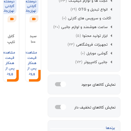
گجت ها و لوازم گیمینگ
(124)
دوهفته
دوهفته
گارانتی
گارانتی
انواع تبدیل و OTG
(29)
تهران‌جانبی
تهران‌جانبی
اکانت و سرویس های کارتی
(0)
ساعت هوشمند و لوازم جانبی
(20)
ابزار تولید محتوا
(5)
سبد
کابل
100
تایپ
تجهیزات فروشگاهی
(23)
عددی
سی
مشاهده
مشاهده
گوشی موبایل
(0)
کابل
GERLAX
قیمت
قیمت
تایپ
فست
جانبی کامپیوتر
(73)
همکار
همکار
سی
3.4A
پس از
پس از
GERLAX
ورود
ورود
فست
3.4A
مایش کالاهای موجود
مایش کالاهای تخفیف دار
رندها