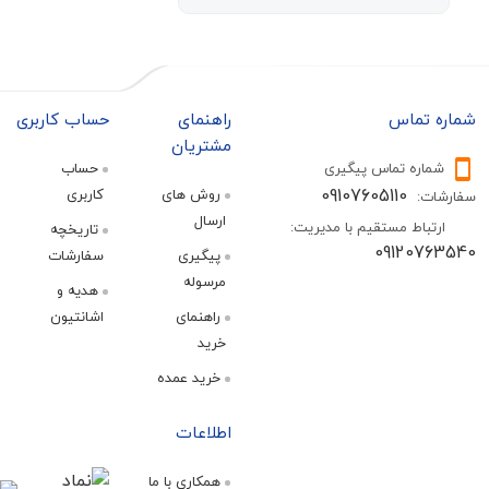
بیوا-Biva
Biva
ویکومن-VICCO
VICCO
یوسوندا -Yosonda
yosonda
تماس
راهنمای
حساب کاربری
باوین-BAVIN
BAVIN
مشتریان
ره تماس پیگیری
حساب
پایونیر-Pioneer
Pioneer
09107605110
روش های
کاربری
:
ارسال
کیوور-KEQIWEAR
KEQIWEAR
اط مستقیم با مدیریت:
تاریخچه
09120
پیگیری
سفارشات
گودفری-GODFREY
GODFREY
مرسوله
هدیه و
پرووان-ProOne
ProOne
راهنمای
اشانتیون
خرید
انکر-Anker
Anker
خرید عمده
سون-SEVEN
SEVEN
اطلاعات
واو-WuW
WuW
جی بی ال-JBL
JBL
همکاری با ما