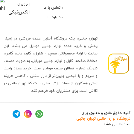
تماس با ما
وایز_Vise
Vise
درباره ما
تاجیس-Tajis
Tajis
کوکلاسیک-Kuclassic
Kuclassic
تهران جانبی، یک فروشگاه آنلاین عمده فروشی در زمینه
باسئوس-Baseus
Baseus
پخش و خرید عمده لوازم جانبی موبایل می باشد. این
سایت با ارائه محصولاتی همچون شارژر، گارد، قاب، گلس،
اُرایمو-Oarimon
Oarimon
محافظ صفحه، کابل و لوازم جانبی موبایل، به صورت عمده ،
دیتکس پلاس-+DETEX
+DETEX
شریک تجاری فعالان صنف موبایل است. خرید عمده راحت
و سریع و با قیمتی پایین‌تر از بازار سنتی ، کاهش هزینه
دی پی-Duration
Duration
زمانی همکاران از جمله ارزش هایی ست که تهران‌جانبی در
Power
Power
تلاش است برای مشتریان خود فراهم کند.
جرلکس-GERLAX
GERLAX
MERDENG
MERDENG
ق مادی و معنوی برای
اولتراسور-
وازم جانبی تهران جانبی
ULTRASUR
ULTRASUR
 باشد.